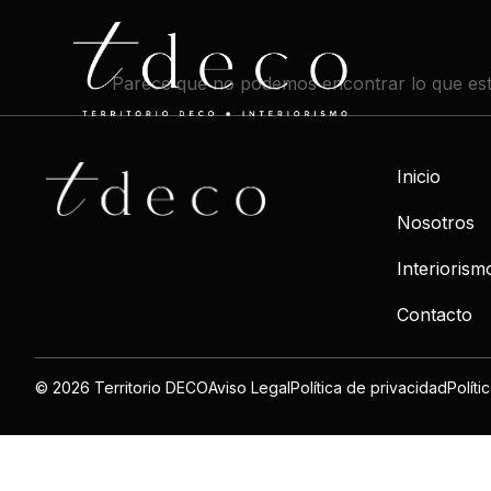
PORTAVELA
Parece que no podemos encontrar lo que es
Inicio
Nosotros
Interiorism
Contacto
© 2026 Territorio DECO
Aviso Legal
Política de privacidad
Políti