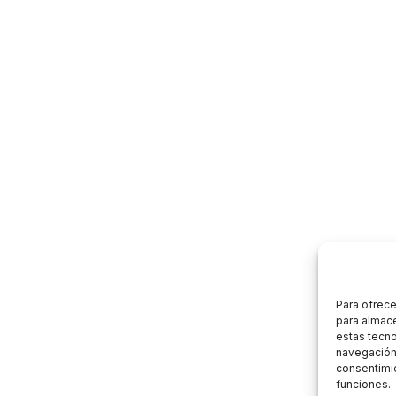
Para ofrece
para almace
estas tecn
navegación o
consentimie
funciones.