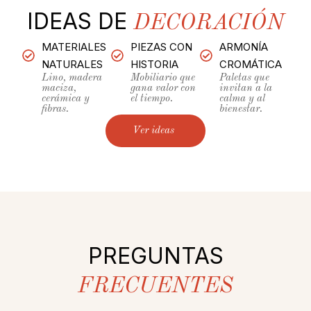
IDEAS DE
DECORACIÓN
MATERIALES
PIEZAS CON
ARMONÍA
NATURALES
HISTORIA
CROMÁTICA
Lino, madera
Mobiliario que
Paletas que
maciza,
gana valor con
invitan a la
cerámica y
el tiempo.
calma y al
fibras.
bienestar.
Ver ideas
PREGUNTAS
FRECUENTES