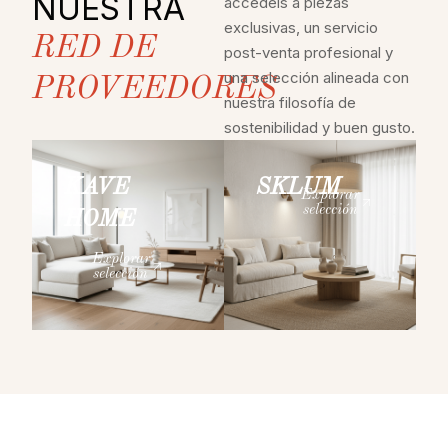
NUESTRA
accedéis a piezas
exclusivas, un servicio
RED DE
post-venta profesional y
una selección alineada con
PROVEEDORES
nuestra filosofía de
sostenibilidad y buen gusto.
KAVE
SKLUM
Explorar
selección
HOME
Explorar
selección