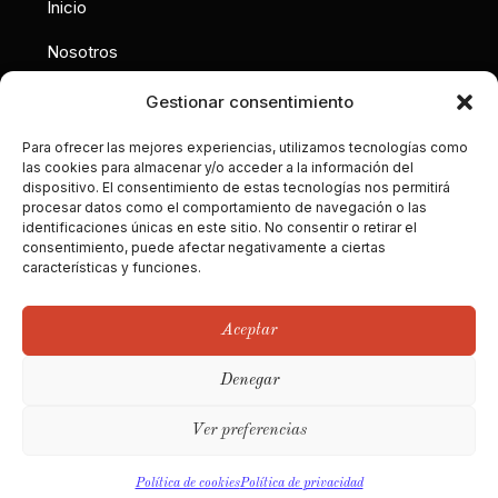
Inicio
Nosotros
Interiorismo
Gestionar consentimiento
Contacto
Para ofrecer las mejores experiencias, utilizamos tecnologías como
las cookies para almacenar y/o acceder a la información del
dispositivo. El consentimiento de estas tecnologías nos permitirá
Calle Gobelas 17, 28023
procesar datos como el comportamiento de navegación o las
Madrid
identificaciones únicas en este sitio. No consentir o retirar el
consentimiento, puede afectar negativamente a ciertas
hola@territoriodeco.com
características y funciones.
Aceptar
Denegar
Ver preferencias
© 2026 Territorio
Aviso Legal
Política de privacidad
DECO
Política de cookies
Política de cookies
Política de privacidad