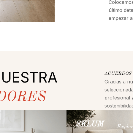
Colocamos 
último det
empezar a 
NUESTRA
ACUERDOS 
Gracias a n
seleccionada
DORES
profesional 
sostenibilid
SKLUM
Explor