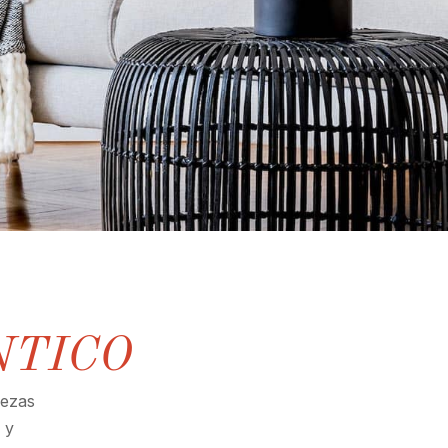
NTICO
iezas
 y