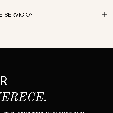
E SERVICIO?
R
MERECE.