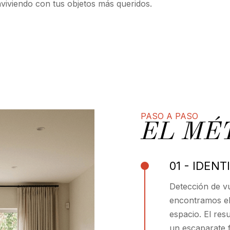
viviendo con tus objetos más queridos.
PASO A PASO
EL MÉ
01 - IDENT
Detección de v
encontramos el 
espacio. El res
un escaparate f