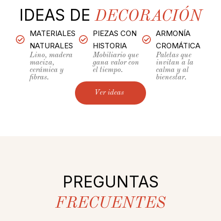
IDEAS DE
DECORACIÓN
MATERIALES
PIEZAS CON
ARMONÍA
NATURALES
HISTORIA
CROMÁTICA
Lino, madera
Mobiliario que
Paletas que
maciza,
gana valor con
invitan a la
cerámica y
el tiempo.
calma y al
fibras.
bienestar.
Ver ideas
PREGUNTAS
FRECUENTES