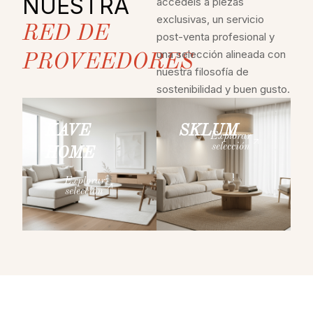
NUESTRA
accedéis a piezas
exclusivas, un servicio
RED DE
post-venta profesional y
una selección alineada con
PROVEEDORES
nuestra filosofía de
sostenibilidad y buen gusto.
KAVE
SKLUM
Explorar
selección
HOME
Explorar
selección