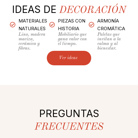
IDEAS DE
DECORACIÓN
MATERIALES
PIEZAS CON
ARMONÍA
NATURALES
HISTORIA
CROMÁTICA
Lino, madera
Mobiliario que
Paletas que
maciza,
gana valor con
invitan a la
cerámica y
el tiempo.
calma y al
fibras.
bienestar.
Ver ideas
PREGUNTAS
FRECUENTES