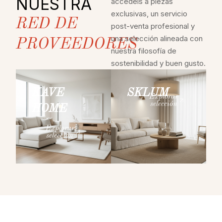
NUESTRA
accedéis a piezas
exclusivas, un servicio
RED DE
post-venta profesional y
una selección alineada con
PROVEEDORES
nuestra filosofía de
sostenibilidad y buen gusto.
KAVE
SKLUM
Explorar
selección
HOME
Explorar
selección