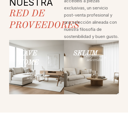
NUESTRA
accedéis a piezas
exclusivas, un servicio
RED DE
post-venta profesional y
una selección alineada con
PROVEEDORES
nuestra filosofía de
sostenibilidad y buen gusto.
KAVE
SKLUM
Explorar
selección
HOME
Explorar
selección