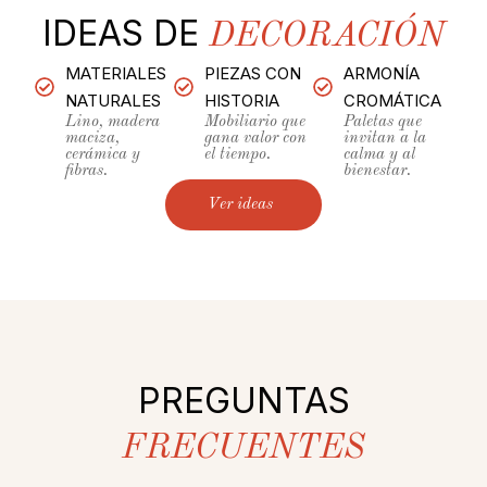
IDEAS DE
DECORACIÓN
MATERIALES
PIEZAS CON
ARMONÍA
NATURALES
HISTORIA
CROMÁTICA
Lino, madera
Mobiliario que
Paletas que
maciza,
gana valor con
invitan a la
cerámica y
el tiempo.
calma y al
fibras.
bienestar.
Ver ideas
PREGUNTAS
FRECUENTES