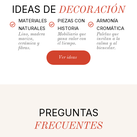
IDEAS DE
DECORACIÓN
MATERIALES
PIEZAS CON
ARMONÍA
NATURALES
HISTORIA
CROMÁTICA
Lino, madera
Mobiliario que
Paletas que
maciza,
gana valor con
invitan a la
cerámica y
el tiempo.
calma y al
fibras.
bienestar.
Ver ideas
PREGUNTAS
FRECUENTES