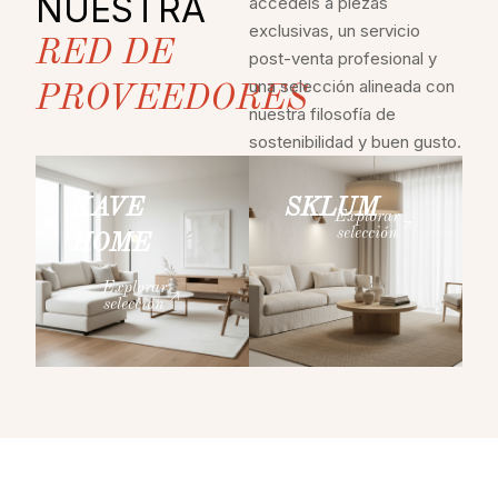
NUESTRA
accedéis a piezas
exclusivas, un servicio
RED DE
post-venta profesional y
una selección alineada con
PROVEEDORES
nuestra filosofía de
sostenibilidad y buen gusto.
KAVE
SKLUM
Explorar
selección
HOME
Explorar
selección