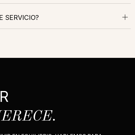
E SERVICIO?
R
MERECE.