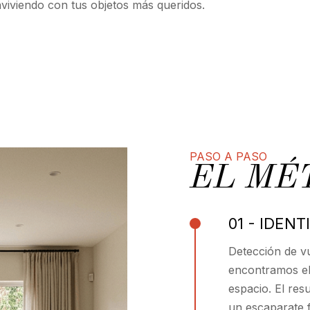
viviendo con tus objetos más queridos.
PASO A PASO
EL MÉ
01 - IDENT
Detección de v
encontramos el 
espacio. El res
un escaparate f