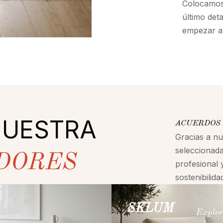
Colocamos 
último det
empezar a 
NUESTRA
ACUERDOS 
Gracias a n
seleccionada
DORES
profesional 
sostenibilid
SKLUM
Explor