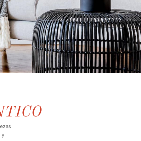
NTICO
iezas
 y