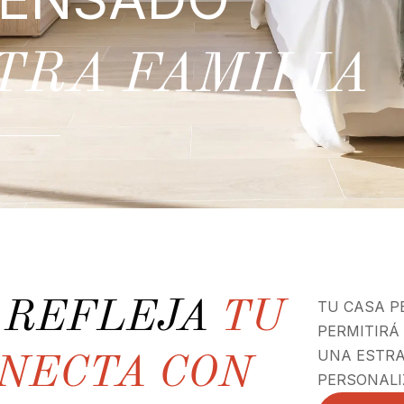
TRA FAMILIA
E REFLEJA
TU
TU CASA P
PERMITIRÁ
UNA ESTRA
ONECTA CON
PERSONALI