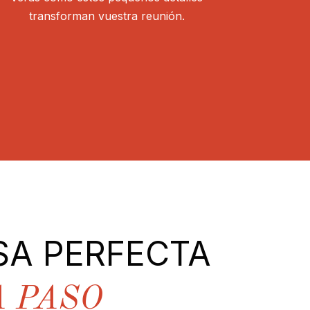
transforman vuestra reunión.
SA PERFECTA
A PASO