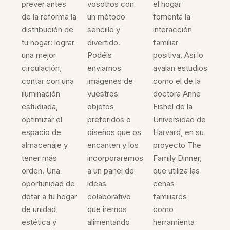
prever antes
vosotros con
el hogar
de la reforma la
un método
fomenta la
distribución de
sencillo y
interacción
tu hogar: lograr
divertido.
familiar
una mejor
Podéis
positiva. Así lo
circulación,
enviarnos
avalan estudios
contar con una
imágenes de
como el de la
iluminación
vuestros
doctora Anne
estudiada,
objetos
Fishel de la
optimizar el
preferidos o
Universidad de
espacio de
diseños que os
Harvard, en su
almacenaje y
encanten y los
proyecto The
tener más
incorporaremos
Family Dinner,
orden. Una
a un panel de
que utiliza las
oportunidad de
ideas
cenas
dotar a tu hogar
colaborativo
familiares
de unidad
que iremos
como
estética y
alimentando
herramienta