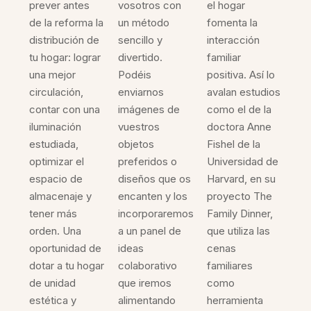
prever antes
vosotros con
el hogar
de la reforma la
un método
fomenta la
distribución de
sencillo y
interacción
tu hogar: lograr
divertido.
familiar
una mejor
Podéis
positiva. Así lo
circulación,
enviarnos
avalan estudios
contar con una
imágenes de
como el de la
iluminación
vuestros
doctora Anne
estudiada,
objetos
Fishel de la
optimizar el
preferidos o
Universidad de
espacio de
diseños que os
Harvard, en su
almacenaje y
encanten y los
proyecto The
tener más
incorporaremos
Family Dinner,
orden. Una
a un panel de
que utiliza las
oportunidad de
ideas
cenas
dotar a tu hogar
colaborativo
familiares
de unidad
que iremos
como
estética y
alimentando
herramienta