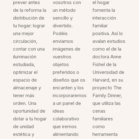
prever antes
vosotros con
el hogar
de la reforma la
un método
fomenta la
distribución de
sencillo y
interacción
tu hogar: lograr
divertido.
familiar
una mejor
Podéis
positiva. Así lo
circulación,
enviarnos
avalan estudios
contar con una
imágenes de
como el de la
iluminación
vuestros
doctora Anne
estudiada,
objetos
Fishel de la
optimizar el
preferidos o
Universidad de
espacio de
diseños que os
Harvard, en su
almacenaje y
encanten y los
proyecto The
tener más
incorporaremos
Family Dinner,
orden. Una
a un panel de
que utiliza las
oportunidad de
ideas
cenas
dotar a tu hogar
colaborativo
familiares
de unidad
que iremos
como
estética y
alimentando
herramienta