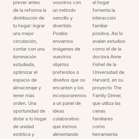
prever antes
vosotros con
el hogar
de la reforma la
un método
fomenta la
distribución de
sencillo y
interacción
tu hogar: lograr
divertido.
familiar
una mejor
Podéis
positiva. Así lo
circulación,
enviarnos
avalan estudios
contar con una
imágenes de
como el de la
iluminación
vuestros
doctora Anne
estudiada,
objetos
Fishel de la
optimizar el
preferidos o
Universidad de
espacio de
diseños que os
Harvard, en su
almacenaje y
encanten y los
proyecto The
tener más
incorporaremos
Family Dinner,
orden. Una
a un panel de
que utiliza las
oportunidad de
ideas
cenas
dotar a tu hogar
colaborativo
familiares
de unidad
que iremos
como
estética y
alimentando
herramienta