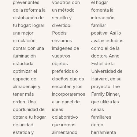
prever antes
vosotros con
el hogar
de la reforma la
un método
fomenta la
distribución de
sencillo y
interacción
tu hogar: lograr
divertido.
familiar
una mejor
Podéis
positiva. Así lo
circulación,
enviarnos
avalan estudios
contar con una
imágenes de
como el de la
iluminación
vuestros
doctora Anne
estudiada,
objetos
Fishel de la
optimizar el
preferidos o
Universidad de
espacio de
diseños que os
Harvard, en su
almacenaje y
encanten y los
proyecto The
tener más
incorporaremos
Family Dinner,
orden. Una
a un panel de
que utiliza las
oportunidad de
ideas
cenas
dotar a tu hogar
colaborativo
familiares
de unidad
que iremos
como
estética y
alimentando
herramienta