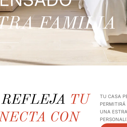
TRA FAMILIA
E REFLEJA
TU
TU CASA P
PERMITIRÁ
UNA ESTRA
ONECTA CON
PERSONALI