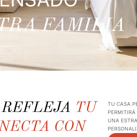
TRA FAMILIA
E REFLEJA
TU
TU CASA P
PERMITIRÁ
UNA ESTRA
ONECTA CON
PERSONALI