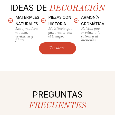
IDEAS DE
DECORACIÓN
MATERIALES
PIEZAS CON
ARMONÍA
NATURALES
HISTORIA
CROMÁTICA
Lino, madera
Mobiliario que
Paletas que
maciza,
gana valor con
invitan a la
cerámica y
el tiempo.
calma y al
fibras.
bienestar.
Ver ideas
PREGUNTAS
FRECUENTES