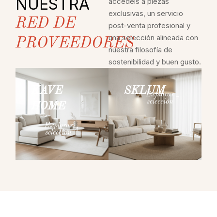
NUESTRA
accedéis a piezas
exclusivas, un servicio
RED DE
post-venta profesional y
una selección alineada con
PROVEEDORES
nuestra filosofía de
sostenibilidad y buen gusto.
KAVE
SKLUM
Explorar
selección
HOME
Explorar
selección