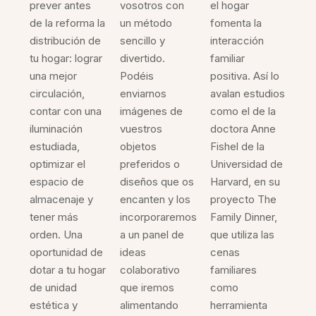
prever antes
vosotros con
el hogar
de la reforma la
un método
fomenta la
distribución de
sencillo y
interacción
tu hogar: lograr
divertido.
familiar
una mejor
Podéis
positiva. Así lo
circulación,
enviarnos
avalan estudios
contar con una
imágenes de
como el de la
iluminación
vuestros
doctora Anne
estudiada,
objetos
Fishel de la
optimizar el
preferidos o
Universidad de
espacio de
diseños que os
Harvard, en su
almacenaje y
encanten y los
proyecto The
tener más
incorporaremos
Family Dinner,
orden. Una
a un panel de
que utiliza las
oportunidad de
ideas
cenas
dotar a tu hogar
colaborativo
familiares
de unidad
que iremos
como
estética y
alimentando
herramienta