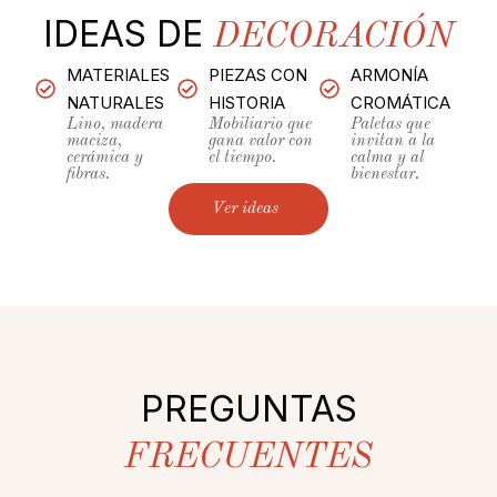
IDEAS DE
DECORACIÓN
MATERIALES
PIEZAS CON
ARMONÍA
NATURALES
HISTORIA
CROMÁTICA
Lino, madera
Mobiliario que
Paletas que
maciza,
gana valor con
invitan a la
cerámica y
el tiempo.
calma y al
fibras.
bienestar.
Ver ideas
PREGUNTAS
FRECUENTES