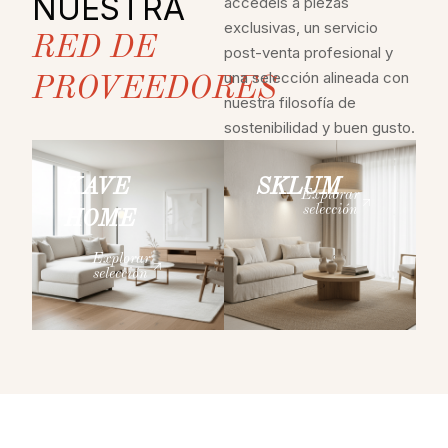
NUESTRA
accedéis a piezas
exclusivas, un servicio
RED DE
post-venta profesional y
una selección alineada con
PROVEEDORES
nuestra filosofía de
sostenibilidad y buen gusto.
KAVE
SKLUM
Explorar
selección
HOME
Explorar
selección