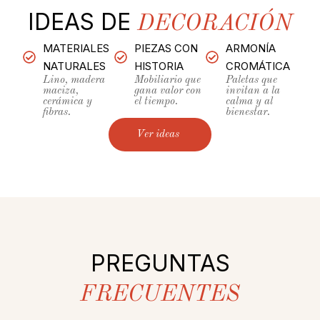
IDEAS DE
DECORACIÓN
MATERIALES
PIEZAS CON
ARMONÍA
NATURALES
HISTORIA
CROMÁTICA
Lino, madera
Mobiliario que
Paletas que
maciza,
gana valor con
invitan a la
cerámica y
el tiempo.
calma y al
fibras.
bienestar.
Ver ideas
PREGUNTAS
FRECUENTES