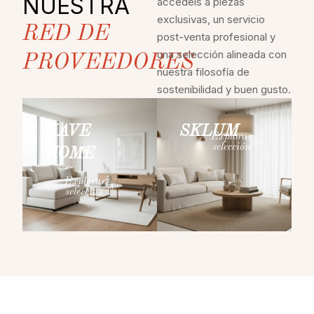
NUESTRA
accedéis a piezas
exclusivas, un servicio
RED DE
post-venta profesional y
una selección alineada con
PROVEEDORES
nuestra filosofía de
sostenibilidad y buen gusto.
KAVE
SKLUM
Explorar
selección
HOME
Explorar
selección