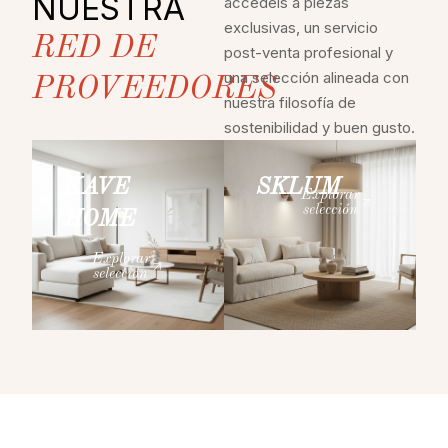
NUESTRA
accedéis a piezas
exclusivas, un servicio
RED DE
post-venta profesional y
una selección alineada con
PROVEEDORES
nuestra filosofía de
sostenibilidad y buen gusto.
KAVE
SKLUM
Explorar
selección
HOME
Explorar
selección