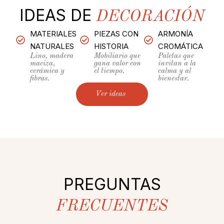
IDEAS DE
DECORACIÓN
MATERIALES
PIEZAS CON
ARMONÍA
NATURALES
HISTORIA
CROMÁTICA
Lino, madera
Mobiliario que
Paletas que
maciza,
gana valor con
invitan a la
cerámica y
el tiempo.
calma y al
fibras.
bienestar.
Ver ideas
PREGUNTAS
FRECUENTES