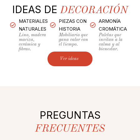
IDEAS DE
DECORACIÓN
MATERIALES
PIEZAS CON
ARMONÍA
NATURALES
HISTORIA
CROMÁTICA
Lino, madera
Mobiliario que
Paletas que
maciza,
gana valor con
invitan a la
cerámica y
el tiempo.
calma y al
fibras.
bienestar.
Ver ideas
PREGUNTAS
FRECUENTES