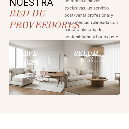
NUESTRA
accedéis a piezas
exclusivas, un servicio
RED DE
post-venta profesional y
una selección alineada con
PROVEEDORES
nuestra filosofía de
sostenibilidad y buen gusto.
KAVE
SKLUM
Explorar
selección
HOME
Explorar
selección