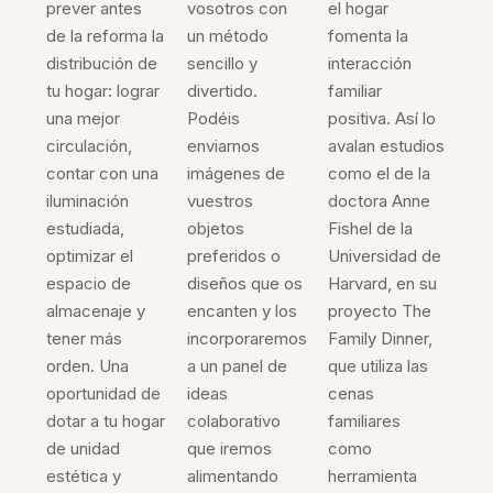
prever antes
vosotros con
el hogar
de la reforma la
un método
fomenta la
distribución de
sencillo y
interacción
tu hogar: lograr
divertido.
familiar
una mejor
Podéis
positiva. Así lo
circulación,
enviarnos
avalan estudios
contar con una
imágenes de
como el de la
iluminación
vuestros
doctora Anne
estudiada,
objetos
Fishel de la
optimizar el
preferidos o
Universidad de
espacio de
diseños que os
Harvard, en su
almacenaje y
encanten y los
proyecto The
tener más
incorporaremos
Family Dinner,
orden. Una
a un panel de
que utiliza las
oportunidad de
ideas
cenas
dotar a tu hogar
colaborativo
familiares
de unidad
que iremos
como
estética y
alimentando
herramienta