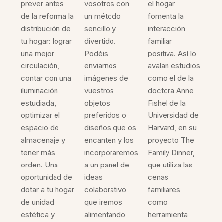
prever antes
vosotros con
el hogar
de la reforma la
un método
fomenta la
distribución de
sencillo y
interacción
tu hogar: lograr
divertido.
familiar
una mejor
Podéis
positiva. Así lo
circulación,
enviarnos
avalan estudios
contar con una
imágenes de
como el de la
iluminación
vuestros
doctora Anne
estudiada,
objetos
Fishel de la
optimizar el
preferidos o
Universidad de
espacio de
diseños que os
Harvard, en su
almacenaje y
encanten y los
proyecto The
tener más
incorporaremos
Family Dinner,
orden. Una
a un panel de
que utiliza las
oportunidad de
ideas
cenas
dotar a tu hogar
colaborativo
familiares
de unidad
que iremos
como
estética y
alimentando
herramienta