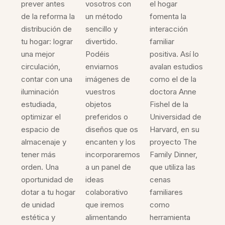
prever antes
vosotros con
el hogar
de la reforma la
un método
fomenta la
distribución de
sencillo y
interacción
tu hogar: lograr
divertido.
familiar
una mejor
Podéis
positiva. Así lo
circulación,
enviarnos
avalan estudios
contar con una
imágenes de
como el de la
iluminación
vuestros
doctora Anne
estudiada,
objetos
Fishel de la
optimizar el
preferidos o
Universidad de
espacio de
diseños que os
Harvard, en su
almacenaje y
encanten y los
proyecto The
tener más
incorporaremos
Family Dinner,
orden. Una
a un panel de
que utiliza las
oportunidad de
ideas
cenas
dotar a tu hogar
colaborativo
familiares
de unidad
que iremos
como
estética y
alimentando
herramienta