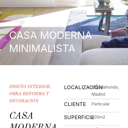
CASA MODERNA
MINIMALISTA
LOCALIZACIÓN
Majadahonda,
DISEÑO INTERIOR,
Madrid
OBRA REFORMA Y
DECORACIÓN
CLIENTE
Particular
CASA
SUPERFICIE
300m2