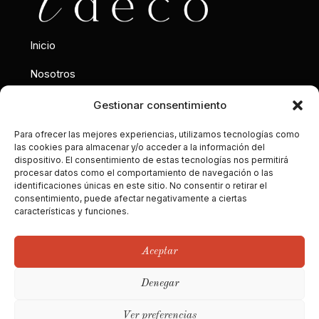
Inicio
Nosotros
Interiorismo
Gestionar consentimiento
Contacto
Para ofrecer las mejores experiencias, utilizamos tecnologías como
las cookies para almacenar y/o acceder a la información del
dispositivo. El consentimiento de estas tecnologías nos permitirá
Calle Gobelas 17, 28023
procesar datos como el comportamiento de navegación o las
Madrid
identificaciones únicas en este sitio. No consentir o retirar el
consentimiento, puede afectar negativamente a ciertas
hola@territoriodeco.com
características y funciones.
Aceptar
Denegar
Ver preferencias