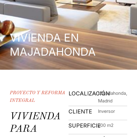
VIVIENDA EN
MAJADAHONDA
LOCALIZACIÓN
Majadahonda,
PROYECTO Y REFORMA
Madrid
INTEGRAL
CLIENTE
Inversor
VIVIENDA
SUPERFICIE
200 m2
PARA