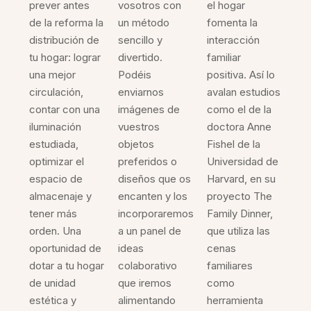
prever antes
vosotros con
el hogar
de la reforma la
un método
fomenta la
distribución de
sencillo y
interacción
tu hogar: lograr
divertido.
familiar
una mejor
Podéis
positiva. Así lo
circulación,
enviarnos
avalan estudios
contar con una
imágenes de
como el de la
iluminación
vuestros
doctora Anne
estudiada,
objetos
Fishel de la
optimizar el
preferidos o
Universidad de
espacio de
diseños que os
Harvard, en su
almacenaje y
encanten y los
proyecto The
tener más
incorporaremos
Family Dinner,
orden. Una
a un panel de
que utiliza las
oportunidad de
ideas
cenas
dotar a tu hogar
colaborativo
familiares
de unidad
que iremos
como
estética y
alimentando
herramienta