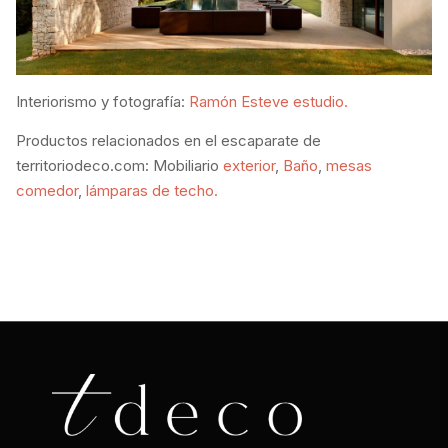
Interiorismo y fotografía:
Ramón Esteve estudio.
Productos relacionados en el escaparate de
territoriodeco.com: Mobiliario
exterior
,
Baño
,
mesas
comedor
,
lámparas de techo.