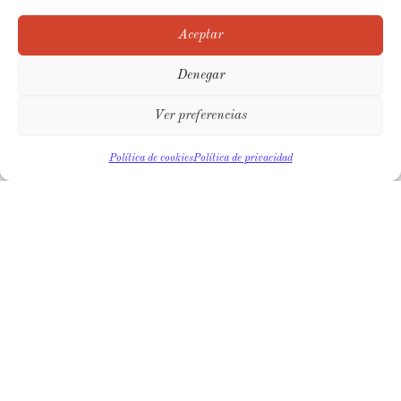
integrado, mediante una estrategia de rediseño,
Aceptar
reforma y decoración creada específicamente para tu
forma de vivir.
Denegar
Solicitar diagnóstico
Ver preferencias
Política de cookies
Política de privacidad
NUESTROS
SERVICIOS