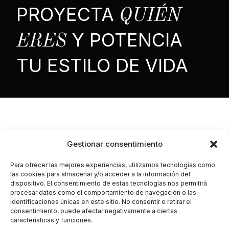
PROYECTA
QUIÉN
Y POTENCIA
ERES
TU ESTILO DE VIDA
UN REFUGIO
Gestionar consentimiento
PARA VIVIR EN
Para ofrecer las mejores experiencias, utilizamos tecnologías como
las cookies para almacenar y/o acceder a la información del
EQUILIBRIO
dispositivo. El consentimiento de estas tecnologías nos permitirá
procesar datos como el comportamiento de navegación o las
TU CASA PERFECTA.
identificaciones únicas en este sitio. No consentir o retirar el
consentimiento, puede afectar negativamente a ciertas
La metodología exclusiva de diseño y ejecución que
características y funciones.
transforma tu vivienda en un espacio coherente e