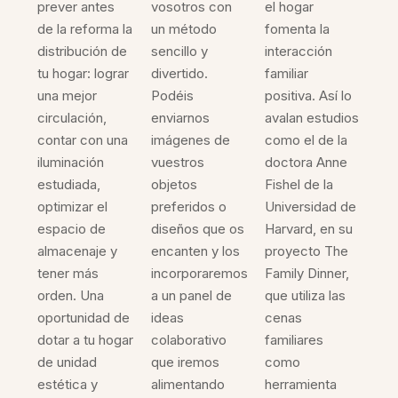
prever antes
vosotros con
el hogar
de la reforma la
un método
fomenta la
distribución de
sencillo y
interacción
tu hogar: lograr
divertido.
familiar
una mejor
Podéis
positiva. Así lo
circulación,
enviarnos
avalan estudios
contar con una
imágenes de
como el de la
iluminación
vuestros
doctora Anne
estudiada,
objetos
Fishel de la
optimizar el
preferidos o
Universidad de
espacio de
diseños que os
Harvard, en su
almacenaje y
encanten y los
proyecto The
tener más
incorporaremos
Family Dinner,
orden. Una
a un panel de
que utiliza las
oportunidad de
ideas
cenas
dotar a tu hogar
colaborativo
familiares
de unidad
que iremos
como
estética y
alimentando
herramienta