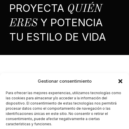
PROYECTA
QUIÉN
Y POTENCIA
ERES
TU ESTILO DE VIDA
UN REFUGIO
Gestionar consentimiento
PARA VIVIR EN
Para ofrecer las mejores experiencias, utilizamos tecnologías como
las cookies para almacenar y/o acceder a la información del
EQUILIBRIO
dispositivo. El consentimiento de estas tecnologías nos permitirá
procesar datos como el comportamiento de navegación o las
TU CASA PERFECTA.
identificaciones únicas en este sitio. No consentir o retirar el
consentimiento, puede afectar negativamente a ciertas
La metodología exclusiva de diseño y ejecución que
características y funciones.
transforma tu vivienda en un espacio coherente e