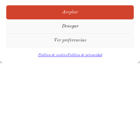
integrado, mediante una estrategia de rediseño,
Aceptar
reforma y decoración creada específicamente para tu
forma de vivir.
Denegar
Solicitar diagnóstico
Ver preferencias
Política de cookies
Política de privacidad
NUESTROS
SERVICIOS