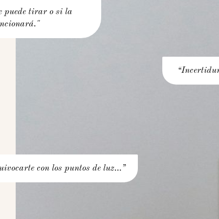
 puede tirar o si la
uncionará."
“Incertidu
uivocarte con los puntos de luz…”