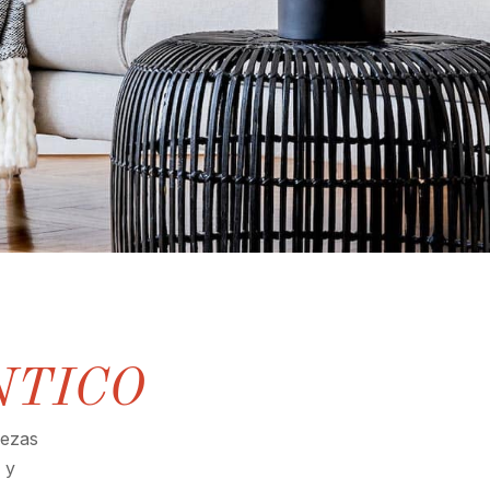
NTICO
iezas
 y