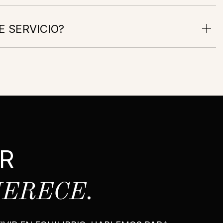
E SERVICIO?
R
MERECE.