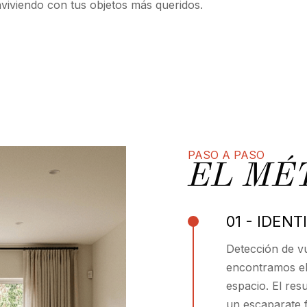
viviendo con tus objetos más queridos.
PASO A PASO
EL MÉ
01 - IDENT
Detección de v
encontramos el 
espacio. El res
un escaparate f