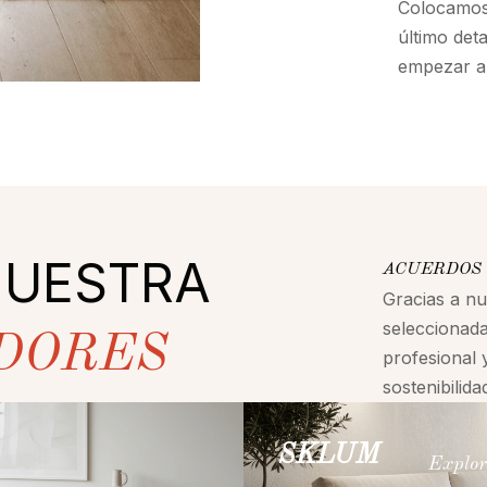
Colocamos 
último det
empezar a 
NUESTRA
ACUERDOS 
Gracias a n
seleccionada
DORES
profesional 
sostenibilid
SKLUM
Explor