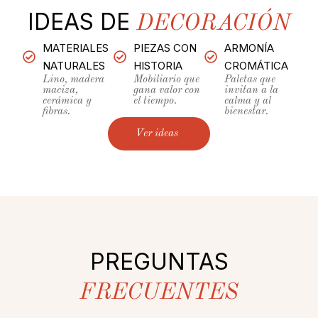
IDEAS DE
DECORACIÓN
MATERIALES
PIEZAS CON
ARMONÍA
NATURALES
HISTORIA
CROMÁTICA
Lino, madera
Mobiliario que
Paletas que
maciza,
gana valor con
invitan a la
cerámica y
el tiempo.
calma y al
fibras.
bienestar.
Ver ideas
PREGUNTAS
FRECUENTES