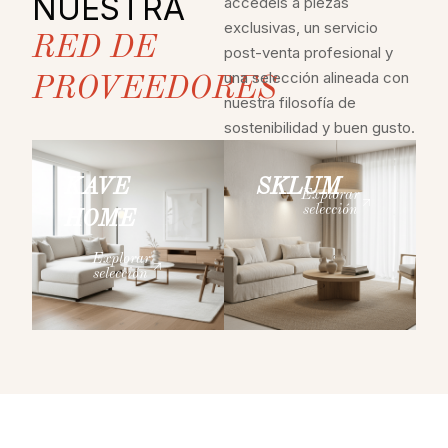
NUESTRA
accedéis a piezas
exclusivas, un servicio
RED DE
post-venta profesional y
una selección alineada con
PROVEEDORES
nuestra filosofía de
sostenibilidad y buen gusto.
KAVE
SKLUM
Explorar
selección
HOME
Explorar
selección