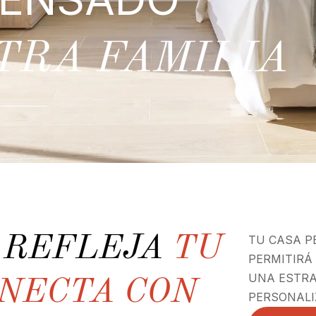
TRA FAMILIA
E REFLEJA
TU
TU CASA P
PERMITIRÁ
UNA ESTRA
ONECTA CON
PERSONALI