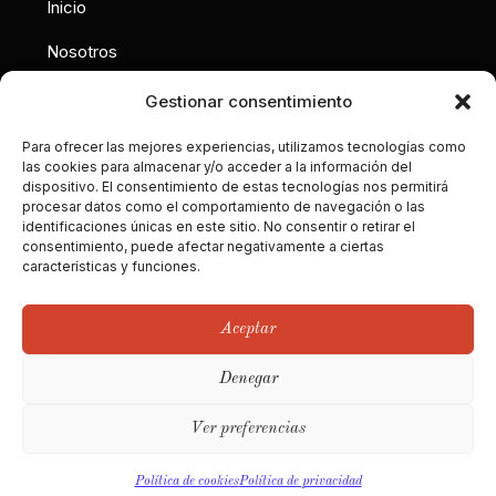
Inicio
Nosotros
Interiorismo
Gestionar consentimiento
Contacto
Para ofrecer las mejores experiencias, utilizamos tecnologías como
las cookies para almacenar y/o acceder a la información del
dispositivo. El consentimiento de estas tecnologías nos permitirá
Calle Gobelas 17, 28023
procesar datos como el comportamiento de navegación o las
Madrid
identificaciones únicas en este sitio. No consentir o retirar el
consentimiento, puede afectar negativamente a ciertas
hola@territoriodeco.com
características y funciones.
Aceptar
Denegar
Ver preferencias
© 2026 Territorio
Aviso Legal
Política de privacidad
DECO
Política de cookies
Política de cookies
Política de privacidad