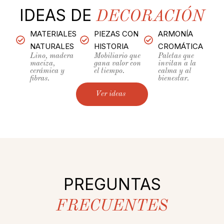
IDEAS DE
DECORACIÓN
MATERIALES
PIEZAS CON
ARMONÍA
NATURALES
HISTORIA
CROMÁTICA
Lino, madera
Mobiliario que
Paletas que
maciza,
gana valor con
invitan a la
cerámica y
el tiempo.
calma y al
fibras.
bienestar.
Ver ideas
PREGUNTAS
FRECUENTES