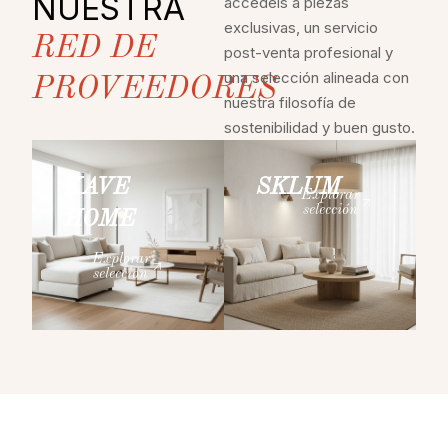
NUESTRA
accedéis a piezas
exclusivas, un servicio
RED DE
post-venta profesional y
una selección alineada con
PROVEEDORES
nuestra filosofía de
sostenibilidad y buen gusto.
KAVE
SKLUM
Explorar
selección
HOME
Explorar
selección