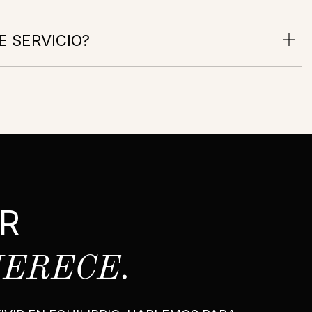
E SERVICIO?
R
MERECE.