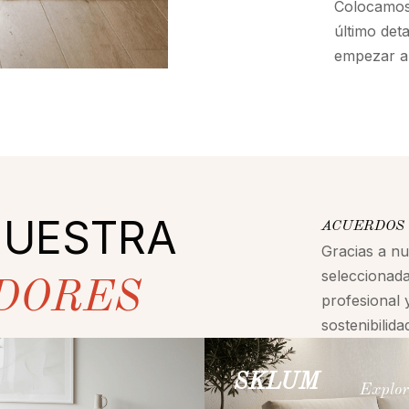
Colocamos 
último det
empezar a 
NUESTRA
ACUERDOS 
Gracias a n
seleccionada
DORES
profesional 
sostenibilid
SKLUM
Explor