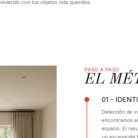
viviendo con tus objetos más queridos.
PASO A PASO
EL MÉ
01 - IDENT
Detección de v
encontramos el 
espacio. El res
un escaparate f