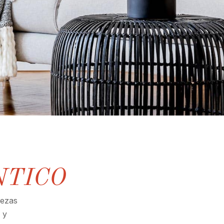
NTICO
iezas
 y