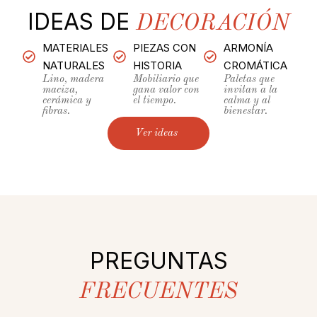
IDEAS DE
DECORACIÓN
MATERIALES
PIEZAS CON
ARMONÍA
NATURALES
HISTORIA
CROMÁTICA
Lino, madera
Mobiliario que
Paletas que
maciza,
gana valor con
invitan a la
cerámica y
el tiempo.
calma y al
fibras.
bienestar.
Ver ideas
PREGUNTAS
FRECUENTES