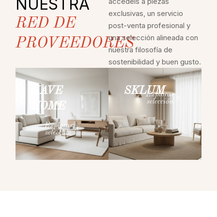
NUESTRA
accedéis a piezas
exclusivas, un servicio
RED DE
post-venta profesional y
una selección alineada con
PROVEEDORES
nuestra filosofía de
sostenibilidad y buen gusto.
KAVE
SKLUM
Explorar
selección
HOME
Explorar
selección