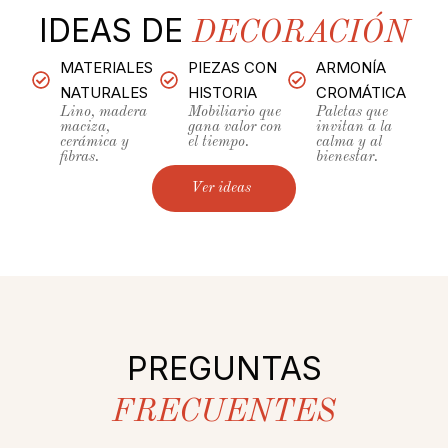
IDEAS DE
DECORACIÓN
MATERIALES
PIEZAS CON
ARMONÍA
NATURALES
HISTORIA
CROMÁTICA
Lino, madera
Mobiliario que
Paletas que
maciza,
gana valor con
invitan a la
cerámica y
el tiempo.
calma y al
fibras.
bienestar.
Ver ideas
PREGUNTAS
FRECUENTES