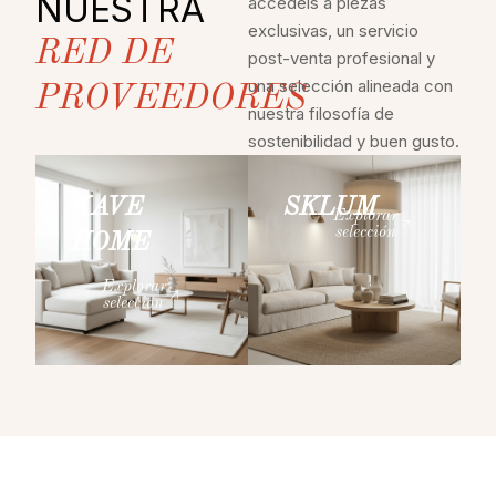
NUESTRA
accedéis a piezas
exclusivas, un servicio
RED DE
post-venta profesional y
una selección alineada con
PROVEEDORES
nuestra filosofía de
sostenibilidad y buen gusto.
KAVE
SKLUM
Explorar
selección
HOME
Explorar
selección