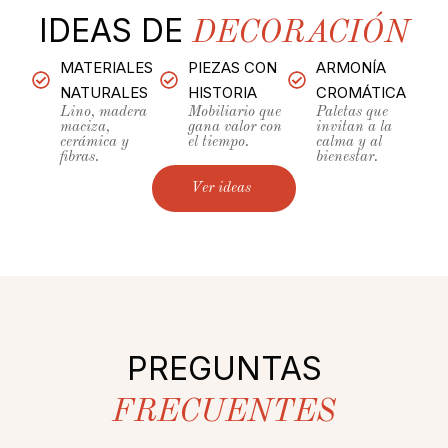
IDEAS DE
DECORACIÓN
MATERIALES
PIEZAS CON
ARMONÍA
NATURALES
HISTORIA
CROMÁTICA
Lino, madera
Mobiliario que
Paletas que
maciza,
gana valor con
invitan a la
cerámica y
el tiempo.
calma y al
fibras.
bienestar.
Ver ideas
PREGUNTAS
FRECUENTES