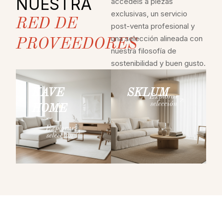
NUESTRA
accedéis a piezas
exclusivas, un servicio
RED DE
post-venta profesional y
una selección alineada con
PROVEEDORES
nuestra filosofía de
sostenibilidad y buen gusto.
KAVE
SKLUM
Explorar
selección
HOME
Explorar
selección