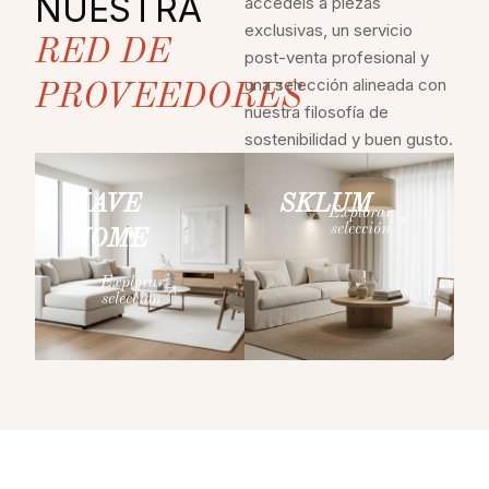
NUESTRA
accedéis a piezas
exclusivas, un servicio
RED DE
post-venta profesional y
una selección alineada con
PROVEEDORES
nuestra filosofía de
sostenibilidad y buen gusto.
KAVE
SKLUM
Explorar
selección
HOME
Explorar
selección