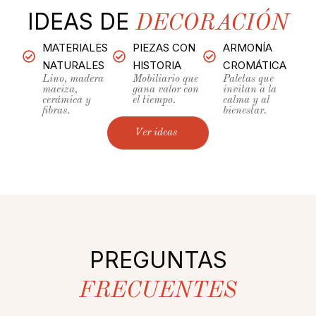
IDEAS DE
DECORACIÓN
MATERIALES
PIEZAS CON
ARMONÍA
NATURALES
HISTORIA
CROMÁTICA
Lino, madera
Mobiliario que
Paletas que
maciza,
gana valor con
invitan a la
cerámica y
el tiempo.
calma y al
fibras.
bienestar.
Ver ideas
PREGUNTAS
FRECUENTES