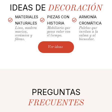
IDEAS DE
DECORACIÓN
MATERIALES
PIEZAS CON
ARMONÍA
NATURALES
HISTORIA
CROMÁTICA
Lino, madera
Mobiliario que
Paletas que
maciza,
gana valor con
invitan a la
cerámica y
el tiempo.
calma y al
fibras.
bienestar.
Ver ideas
PREGUNTAS
FRECUENTES