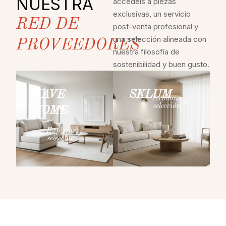
NUESTRA
accedéis a piezas
exclusivas, un servicio
RED DE
post-venta profesional y
una selección alineada con
PROVEEDORES
nuestra filosofía de
sostenibilidad y buen gusto.
KAVE
SKLUM
Explorar
selección
HOME
Explorar
selección