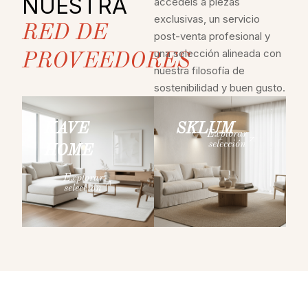
NUESTRA
accedéis a piezas
exclusivas, un servicio
RED DE
post-venta profesional y
una selección alineada con
PROVEEDORES
nuestra filosofía de
sostenibilidad y buen gusto.
KAVE
SKLUM
Explorar
selección
HOME
Explorar
selección