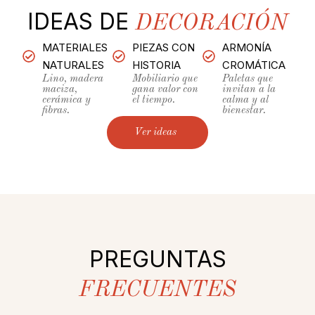
IDEAS DE
DECORACIÓN
MATERIALES
PIEZAS CON
ARMONÍA
NATURALES
HISTORIA
CROMÁTICA
Lino, madera
Mobiliario que
Paletas que
maciza,
gana valor con
invitan a la
cerámica y
el tiempo.
calma y al
fibras.
bienestar.
Ver ideas
PREGUNTAS
FRECUENTES