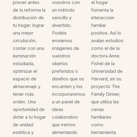
prever antes
vosotros con
el hogar
de la reforma la
un método
fomenta la
distribución de
sencillo y
interacción
tu hogar: lograr
divertido.
familiar
una mejor
Podéis
positiva. Así lo
circulación,
enviarnos
avalan estudios
contar con una
imágenes de
como el de la
iluminación
vuestros
doctora Anne
estudiada,
objetos
Fishel de la
optimizar el
preferidos o
Universidad de
espacio de
diseños que os
Harvard, en su
almacenaje y
encanten y los
proyecto The
tener más
incorporaremos
Family Dinner,
orden. Una
a un panel de
que utiliza las
oportunidad de
ideas
cenas
dotar a tu hogar
colaborativo
familiares
de unidad
que iremos
como
estética y
alimentando
herramienta